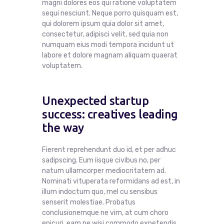
magni dolores eos qui ratione voluptatem
sequi nesciunt. Neque porro quisquam est,
qui dolorem ipsum quia dolor sit amet,
consectetur, adipisci velit, sed quia non
numquam eius modi tempora incidunt ut
labore et dolore magnam aliquam quaerat
voluptatem.
Unexpected startup
success: creatives leading
the way
Fierent reprehendunt duo id, et per adhuc
sadipscing. Eum iisque civibus no, per
natum ullamcorper mediocritatem ad.
Nominati vituperata reformidans ad est, in
illum indoctum quo, mel cu sensibus
senserit molestiae. Probatus
conclusionemque ne vim, at cum choro
epicuri, eam ne wisi commodo expetendis.