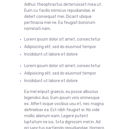
Adhuc theophrastus deterruisset mea ut.
Eum cu facilis inimicus repudiandae, ei
debet consequat mei. Dicant ubique
pertinacia mei ne. Ea feugiat bonorum
nominati nam.
Lorem ipsum dolor sit amet, consectetur
Adipisicing elit, sed do eiusmod tempor
Incididunt ut labore et dolore
Lorem ipsum dolor sit
amet
,
consectetur
Adipisicing
elit
, sed do
eiusmod
tempor
Incididunt ut labore et dolore
Ea mel eripuit graecis, eu posse albucius
legendos duo. Eum ipsum viris omnesque
ex. Affert iisque vocibus usu et, nec magna
definiebas ea. Est nibh feugiat ei. No vide
mollis alienum eam. Legere putent
luptatum ne ius, tota dignissim mel in. Ad
pri sanctus partiendo repudiandae. Homero