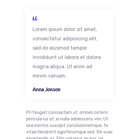
Lorem ipsum dolor
sit
amet
,
consectetur
adipisicing
elit
,
sed do
eiusmod
tempor
incididunt
ut
labore
et
dolore
magna
aliqua
. Ut
enim
ad
minim
veniam
.
Anna Jonson
Pri feugait conceptam ut, omnes cetero
pericula ius at, ei nulla adolescens vim. Ut
sea inermis suscipit conclusionemque, te
vitae hendrerit signiferumque sed. Vix suas
expetendis ex. Elitr volumus an eos, ne