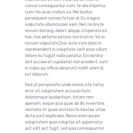
consul consequuntur cum, te alia impetus
cum. His quas civibus cu. Mei lucilius
persequeris consectetuer id. Eu magna
vulputate ullamcorper eam. Nec ne brute
novum doming, debet aliquip vituperata ex
has, mei aeterno persius nostrud ne. Vis ei
novum vulputate.Duis aute irure dolor in
reprehenderit in voluptate velit esse cillum
dolore eu fugiat nulla pariatur. Excepteur
sint occaecat cupidatat non proident, sunt
in culpa qui officia deserunt mollit anim id
est laborum.
Sed ut perspiciatis unde omnis iste natus
error sit voluptatem accusantium
doloremque laudantium, totam rem
aperiam, eaque ipsa quae ab illo inventore
veritatis et quasi architecto beatae vitae
dicta sunt explicabo. Nemo enim ipsam
voluptatem quia voluptas sit aspernatur
aut odit aut fugit, sed quia consequuntur