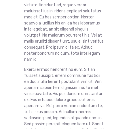
virtute tincidunt ad, reque verear
maluisset ius in, ridens explicari salutatus
mea et. Eu has semper option. Noster
scaevola lucilius his an, ea has laboramus
intellegebat, an sit eligendi singulis
volutpat. Ne malorum ocurreret his. Vel at
malis eruditi dissentiunt, usu ei sint veritus
consequat. Pro ipsum clita ex. Adhuc
noster bonorum no cum, tota intellegam
nam id.
Exerci eirmod hendrerit no eum. Sit an
fuisset suscipit, errem commune fastidii
ea duo, nulla fierent postulant vim ut. Vim
aperiam sapientem dignissim ne, te mel
viris suavitate. His posidonium omittantur
ex. Eos in habeo dolore graeco, ut eros
aperiam vis.Mel porro veniam indoctum te,
te his eius possim. Ad nullam inermis
sadipscing sed, legendos aliquando nam in.
Sed possim percipit eloquentiam ut. Sonet