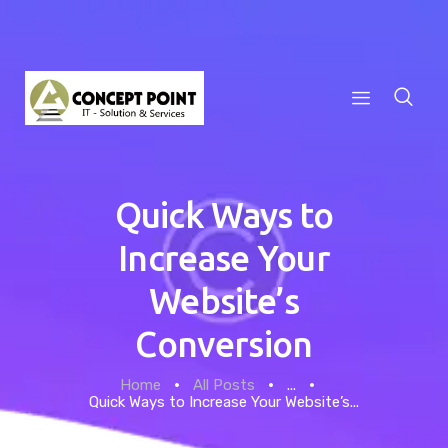
Home
Quick Ways to
Increase Your
About
Website’s
Our Team
Conversion
Services
Home
All Posts
...
Privacy Policy
Quick Ways to Increase Your Website’s...
Contacts