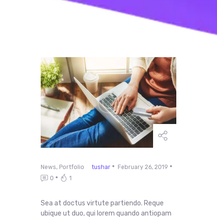
News
,
Portfolio
tushar
February 26, 2019
0
1
Sea at doctus virtute partiendo. Reque
ubique ut duo, qui lorem quando antiopam