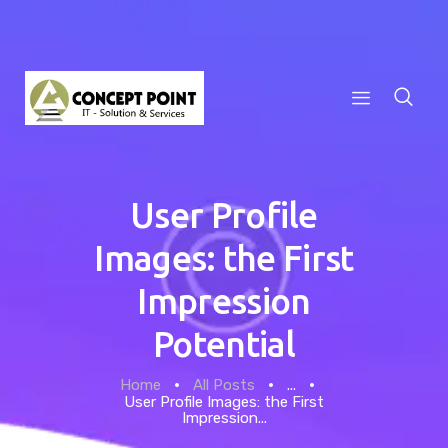
Home
User Profile
Images: the First
About
Impression
Our Team
Potential
Services
Home
All Posts
...
Privacy Policy
User Profile Images: the First
Impression...
Contacts