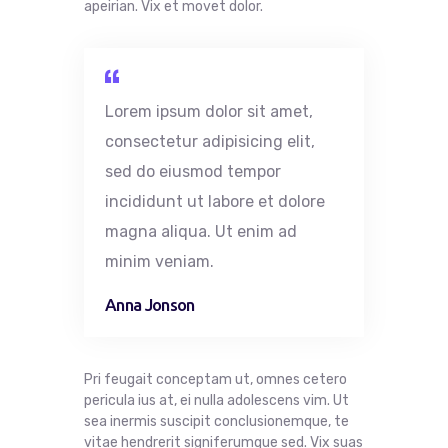
apeirian. Vix et movet dolor.
Lorem ipsum dolor
sit
amet
,
consectetur
adipisicing
elit
,
sed do
eiusmod
tempor
incididunt
ut
labore
et
dolore
magna
aliqua
. Ut
enim
ad
minim
veniam
.
Anna Jonson
Pri feugait conceptam ut, omnes cetero
pericula ius at, ei nulla adolescens vim. Ut
sea inermis suscipit conclusionemque, te
vitae hendrerit signiferumque sed. Vix suas