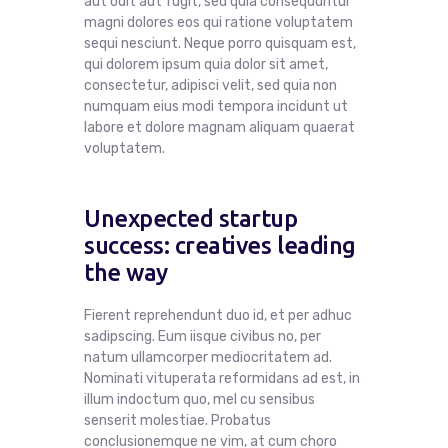
aut odit aut fugit, sed quia consequuntur
magni dolores eos qui ratione voluptatem
sequi nesciunt. Neque porro quisquam est,
qui dolorem ipsum quia dolor sit amet,
consectetur, adipisci velit, sed quia non
numquam eius modi tempora incidunt ut
labore et dolore magnam aliquam quaerat
voluptatem.
Unexpected startup
success: creatives leading
the way
Fierent reprehendunt duo id, et per adhuc
sadipscing. Eum iisque civibus no, per
natum ullamcorper mediocritatem ad.
Nominati vituperata reformidans ad est, in
illum indoctum quo, mel cu sensibus
senserit molestiae. Probatus
conclusionemque ne vim, at cum choro