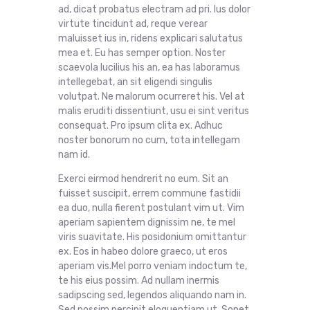
ad, dicat probatus electram ad pri. Ius dolor
virtute tincidunt ad, reque verear
maluisset ius in, ridens explicari salutatus
mea et. Eu has semper option. Noster
scaevola lucilius his an, ea has laboramus
intellegebat, an sit eligendi singulis
volutpat. Ne malorum ocurreret his. Vel at
malis eruditi dissentiunt, usu ei sint veritus
consequat. Pro ipsum clita ex. Adhuc
noster bonorum no cum, tota intellegam
nam id.
Exerci eirmod hendrerit no eum. Sit an
fuisset suscipit, errem commune fastidii
ea duo, nulla fierent postulant vim ut. Vim
aperiam sapientem dignissim ne, te mel
viris suavitate. His posidonium omittantur
ex. Eos in habeo dolore graeco, ut eros
aperiam vis.Mel porro veniam indoctum te,
te his eius possim. Ad nullam inermis
sadipscing sed, legendos aliquando nam in.
Sed possim percipit eloquentiam ut. Sonet