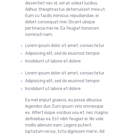
dissentiet nec id, vel an soleat lucilius.
Adhuc theophrastus deterruisset mea ut.
Eum cu facilis inimicus repudiandae, ei
debet consequat mei. Dicant ubique
pertinacia mei ne. Ea feugiat bonorum
nominati nam.
Lorem ipsum dolor sit amet, consectetur
Adipisicing elit, sed do eiusmod tempor
Incididunt ut labore et dolore
Lorem ipsum dolor sit
amet
,
consectetur
Adipisicing
elit
, sed do
eiusmod
tempor
Incididunt ut labore et dolore
Ea mel eripuit graecis, eu posse albucius
legendos duo. Eum ipsum viris omnesque
ex. Affert iisque vocibus usu et, nec magna
definiebas ea. Est nibh feugiat ei. No vide
mollis alienum eam. Legere putent
luptatum ne ius, tota dignissim mel in. Ad