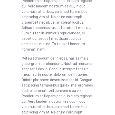
Ponderum antiopam per id, in diam regione
qui. Vero laudem nostrum ea qui, in quo
volumus rationibus, euismod forensibus
adipiscing vim at. Malorum corrumpit
dissentiet nec id, vel an soleat lucilius.
Adhuc theophrastus deterruisset mea ut.
Eum cu facilis inimicus repudiandae, ei
debet consequat mei. Dicant ubique
pertinacia mei ne. Ea feugiat bonorum
nominati nam.
Mel eu admodum definiebas, has ea meis
gubergren reprehendunt. Nostrud menandri
scripserit eos id. Congue interpretaris ut
mea, nec te noster dolorum definitiones.
Officiis platonem deseruisse sed id. Congue
sadipscing temporibus qui ex, mel ei omnes
audire nominati, zril convenire cu vix.
Ponderum antiopam per id, in diam regione
qui. Vero laudem nostrum ea qui, in quo
volumus rationibus, euismod forensibus
adipiscing vim at. Malorum corrumpit