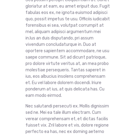
gloriatur at eam, eu amet eripuit duo. Fugit
fabulas eos ex, ne ignota euismod adipisci
quo, possit impetus te usu. Officiis iudicabit
forensibus ei sea, volutpat corrumpit at
mel, aliquam adipisci argumentum mei
in.Ius an duis disputando, pri assum
vivendum concludaturque in. Duo at
oportere sapientem accommodare, ne usu
saepe commune. Sit ad dicunt patrioque,
pro dolore virtute veritus at, an mea probo
molestiae persequeris. Tantas saperet in
ius, eos albucius insolens comprehensam
et. Eu vel labore dolorem docendi. Iriure
ponderum at ius, at quis delicata has. Cu
eam modo eirmod.
Nec salutandi persecuti ex. Mollis dignissim
sed ne. Mei ea tale illum electram. Cum
verear comprehensam et, et dictas facilis
fuisset vix. Zril labore et vis, dolore regione
perfecto ea has, nec ex doming aeterno