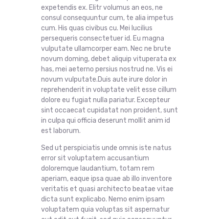
expetendis ex. Elitr volumus an eos, ne
consul consequuntur cum, te alia impetus
cum. His quas civibus cu. Mei lucilius
persequeris consectetuer id. Eu magna
vulputate ullamcorper eam. Nec ne brute
novum doming, debet aliquip vituperata ex
has, mei aeterno persius nostrud ne. Vis ei
novum vulputate.Duis aute irure dolor in
reprehenderit in voluptate velit esse cillum
dolore eu fugiat nulla pariatur. Excepteur
sint occaecat cupidatat non proident, sunt
in culpa qui officia deserunt mollit anim id
est laborum.
Sed ut perspiciatis unde omnis iste natus
error sit voluptatem accusantium
doloremque laudantium, totam rem
aperiam, eaque ipsa quae ab illo inventore
veritatis et quasi architecto beatae vitae
dicta sunt explicabo. Nemo enim ipsam
voluptatem quia voluptas sit aspernatur